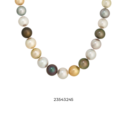
23543245