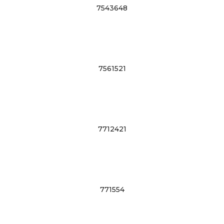
7543648
7561521
7712421
771554