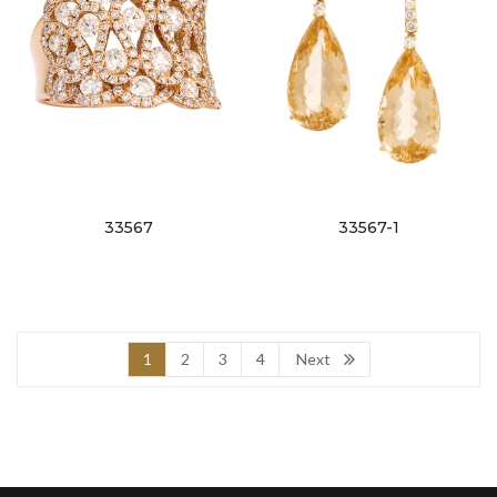
33567
33567-1
1
2
3
4
Next