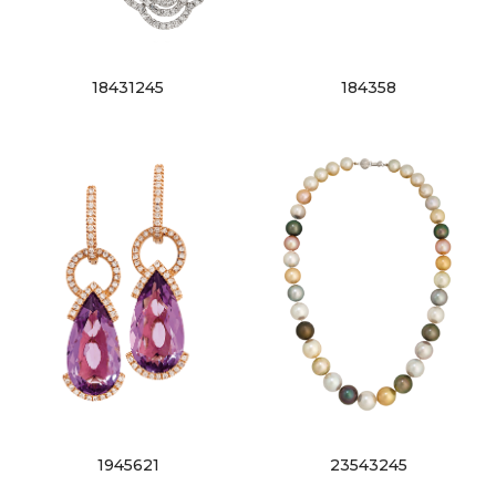
18431245
184358
1945621
23543245