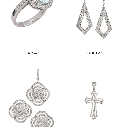
141543
1786122